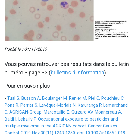
Publié le : 01/11/2019
Vous pouvez retrouver ces résultats dans le bulletin
numéro 3 page 33 (
bulletins d'information
).
Pour en savoir plus
:
-
Tual S, Busson A, Boulanger M, Renier M, Piel C, Pouchieu C,
Pons R, Perrier S, Levêque-Morlais N, Karuranga P, Lemarchand
C; AGRICAN-Group; Marcotullio E, Guizard AV, Monnereau A,
Baldi I, Lebailly P. Occupational exposure to pesticides and
multiple myeloma in the AGRICAN cohort. Cancer Causes
Control. 2019 Nov;30(11):1243-1250. doi: 10.1007/s10552-019-