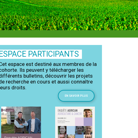
ESPACE PARTICIPANTS
Cet espace est destiné aux membres de la
cohorte. Ils peuvent y télécharger les
différents bulletins, découvrir les projets
de recherche en cours et aussi connaître
leurs droits.
EN SAVOIR PLUS