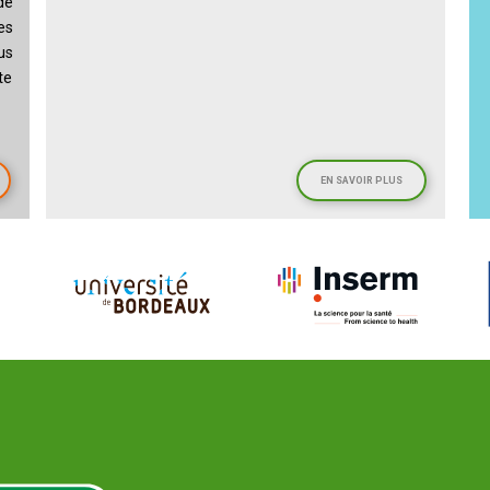
de
es
us
te
EN SAVOIR PLUS