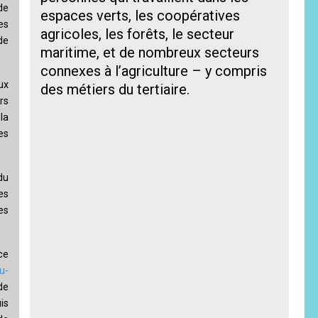
de
espaces verts, les coopératives
es
agricoles, les forêts, le secteur
de
maritime, et de nombreux secteurs
connexes à l’agriculture – y compris
ux
des métiers du tertiaire.
rs
la
es
du
es
es
ce
u-
de
is